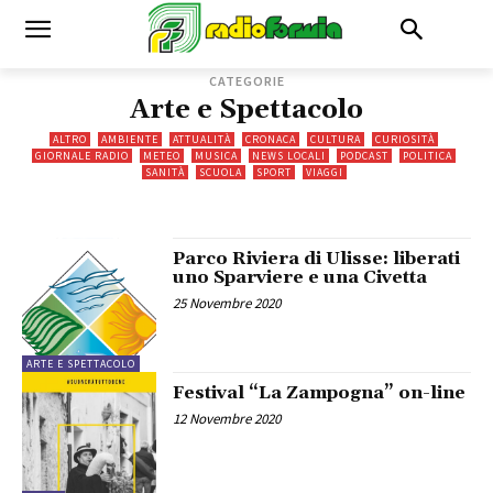
CATEGORIE
Arte e Spettacolo
ALTRO
AMBIENTE
ATTUALITÀ
CRONACA
CULTURA
CURIOSITÀ
GIORNALE RADIO
METEO
MUSICA
NEWS LOCALI
PODCAST
POLITICA
SANITÀ
SCUOLA
SPORT
VIAGGI
Parco Riviera di Ulisse: liberati
uno Sparviere e una Civetta
25 Novembre 2020
ARTE E SPETTACOLO
Festival “La Zampogna” on-line
12 Novembre 2020