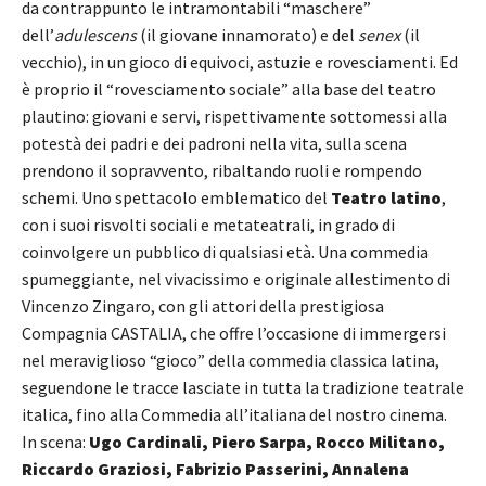
da contrappunto le intramontabili “maschere”
dell’
adulescens
(il giovane innamorato) e del
senex
(il
vecchio), in un gioco di equivoci, astuzie e rovesciamenti. Ed
è proprio il “rovesciamento sociale” alla base del teatro
plautino: giovani e servi, rispettivamente sottomessi alla
potestà dei padri e dei padroni nella vita, sulla scena
prendono il sopravvento, ribaltando ruoli e rompendo
schemi. Uno spettacolo emblematico del
Teatro latino
,
con i suoi risvolti sociali e metateatrali, in grado di
coinvolgere un pubblico di qualsiasi età. Una commedia
spumeggiante, nel vivacissimo e originale allestimento di
Vincenzo Zingaro, con gli attori della prestigiosa
Compagnia CASTALIA, che offre l’occasione di immergersi
nel meraviglioso “gioco” della commedia classica latina,
seguendone le tracce lasciate in tutta la tradizione teatrale
italica, fino alla Commedia all’italiana del nostro cinema.
In scena:
Ugo Cardinali, Piero Sarpa, Rocco Militano,
Riccardo Graziosi, Fabrizio Passerini, Annalena