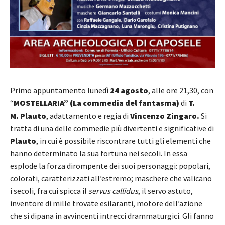
Primo appuntamento lunedì
24 agosto
, alle ore 21,30, con
“
MOSTELLARIA” (La commedia del fantasma)
di
T.
M. Plauto
, adattamento e regia di
Vincenzo Zingaro.
Si
tratta di una delle commedie più divertenti e significative di
Plauto
, in cui è possibile riscontrare tutti gli elementi che
hanno determinato la sua fortuna nei secoli. In essa
esplode la forza dirompente dei suoi personaggi: popolari,
colorati, caratterizzati all’estremo; maschere che valicano
i secoli, fra cui spicca il
servus
callidus
, il servo astuto,
inventore di mille trovate esilaranti, motore dell’azione
che si dipana in avvincenti intrecci drammaturgici. Gli fanno