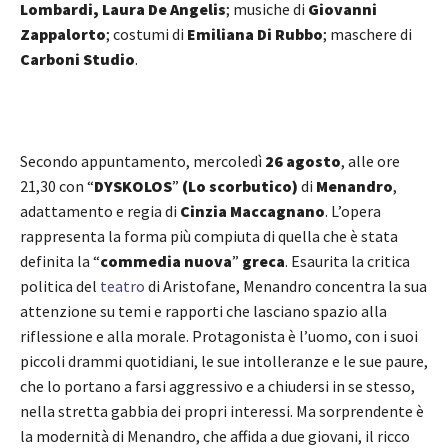
Lombardi, Laura De Angelis
; musiche di
Giovanni
Zappalorto
; costumi di
Emiliana Di Rubbo
; maschere di
Carboni Studio
.
Secondo appuntamento, mercoledì
26 agosto
, alle ore
21,30 con “
DYSKOLOS
”
(Lo scorbutico)
di
Menandro
,
adattamento e regia di
Cinzia Maccagnano
. L’opera
rappresenta la forma più compiuta di quella che è stata
definita la “
commedia nuova
”
greca
. Esaurita la critica
politica del
teatro
di Aristofane, Menandro concentra la sua
attenzione su temi e rapporti che lasciano spazio alla
riflessione e alla morale. Protagonista è l’uomo, con i suoi
piccoli drammi quotidiani, le sue intolleranze e le sue paure,
che lo portano a farsi aggressivo e a chiudersi in se stesso,
nella stretta gabbia dei propri interessi. Ma sorprendente è
la modernità di Menandro, che affida a due giovani, il ricco