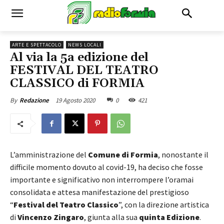
ARTE E SPETTACOLO
NEWS LOCALI
Al via la 5a edizione del
FESTIVAL DEL TEATRO
CLASSICO di FORMIA
19 Agosto 2020
0
421
By
Redazione
L’amministrazione del
Comune di Formia
, nonostante il
difficile momento dovuto al covid-19, ha deciso che fosse
importante e significativo non interrompere l’oramai
consolidata e attesa manifestazione del prestigioso
“
Festival del Teatro Classico
”, con la direzione artistica
di
Vincenzo Zingaro
, giunta alla sua
quinta Edizione
.