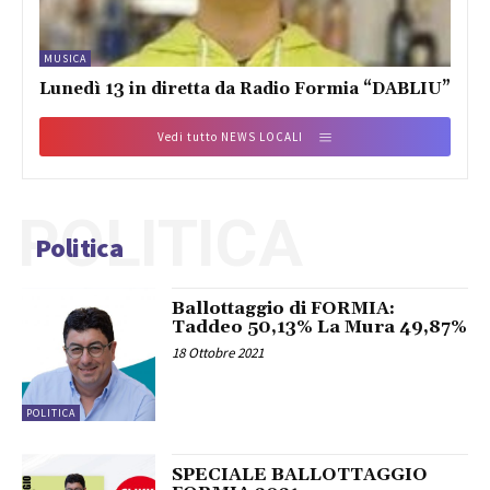
MUSICA
Lunedì 13 in diretta da Radio Formia “DABLIU”
Vedi tutto NEWS LOCALI
POLITICA
Politica
Ballottaggio di FORMIA:
Taddeo 50,13% La Mura 49,87%
18 Ottobre 2021
POLITICA
SPECIALE BALLOTTAGGIO