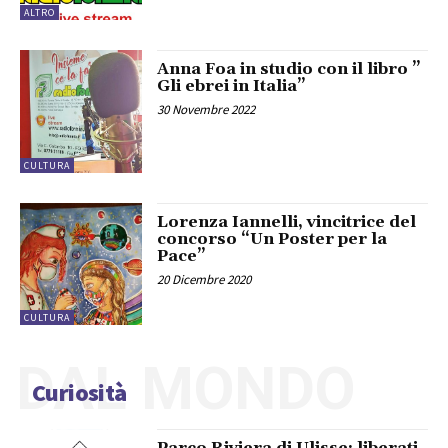
ALTRO
Anna Foa in studio con il libro ”
Gli ebrei in Italia”
30 Novembre 2022
CULTURA
Lorenza Iannelli, vincitrice del
concorso “Un Poster per la
Pace”
20 Dicembre 2020
CULTURA
DAL MONDO
Curiosità