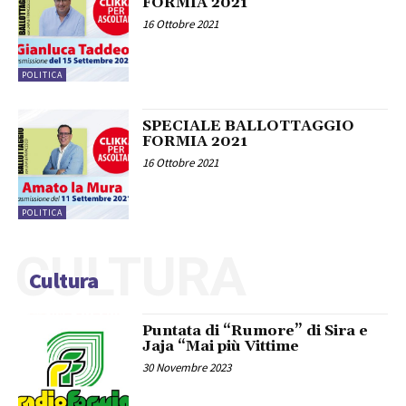
FORMIA 2021
16 Ottobre 2021
POLITICA
SPECIALE BALLOTTAGGIO
FORMIA 2021
16 Ottobre 2021
POLITICA
CULTURA
Cultura
Puntata di “Rumore” di Sira e
Jaja “Mai più Vittime
30 Novembre 2023