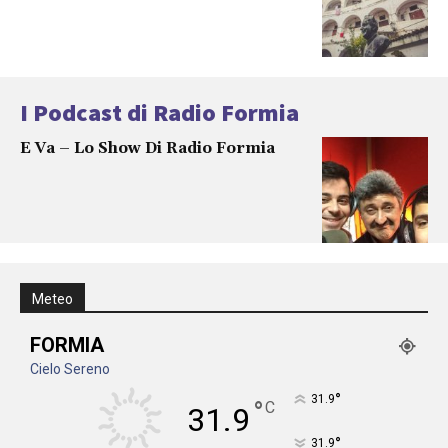
I Podcast di Radio Formia
E Va – Lo Show Di Radio Formia
Meteo
FORMIA
Cielo Sereno
°
31.9
°
C
31.9
°
31.9