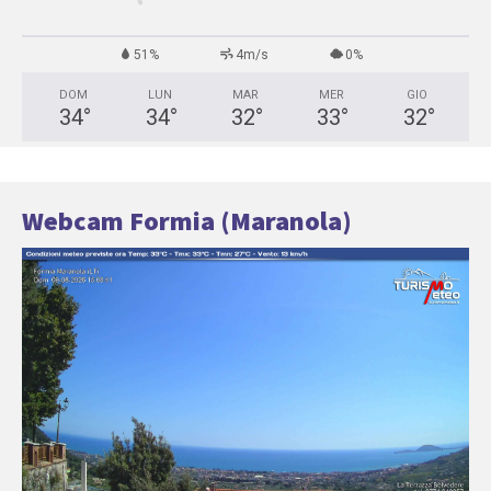
51%
4m/s
0%
DOM
LUN
MAR
MER
GIO
34
°
34
°
32
°
33
°
32
°
Webcam Formia (Maranola)