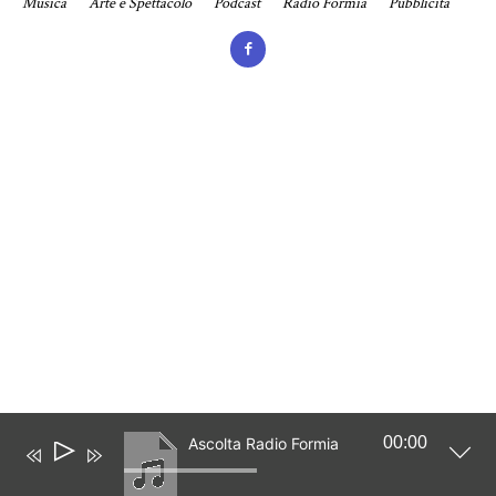
Musica
Arte e Spettacolo
Podcast
Radio Formia
Pubblicità
00:00
Ascolta Radio Formia
Audio
Player