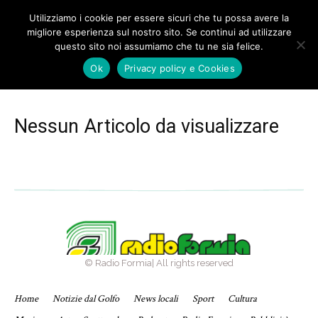
Utilizziamo i cookie per essere sicuri che tu possa avere la
migliore esperienza sul nostro sito. Se continui ad utilizzare
questo sito noi assumiamo che tu ne sia felice.
Home
Ok
Privacy policy e Cookies
Notizie dal Golfo
Nessun Articolo da visualizzare
© Radio Formia| All rights reserved
Home
Notizie dal Golfo
News locali
Sport
Cultura