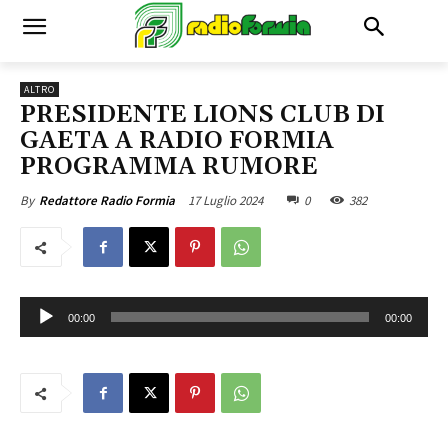
ALTRO
PRESIDENTE LIONS CLUB DI
GAETA A RADIO FORMIA
PROGRAMMA RUMORE
17 Luglio 2024
0
382
By
Redattore Radio Formia
A
00:00
00:00
u
d
i
o
P