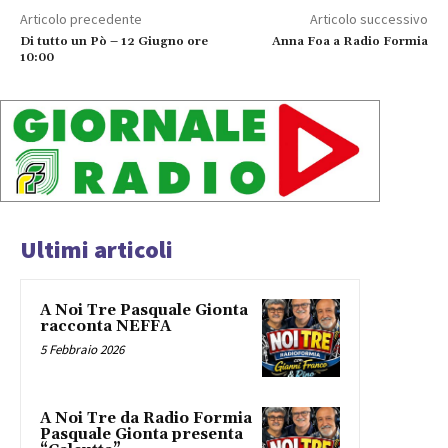
l
Articolo precedente
Articolo successivo
a
Di tutto un Pò – 12 Giugno ore
Anna Foa a Radio Formia
y
10:00
e
r
Ultimi articoli
A Noi Tre Pasquale Gionta
racconta NEFFA
5 Febbraio 2026
A Noi Tre da Radio Formia
Pasquale Gionta presenta