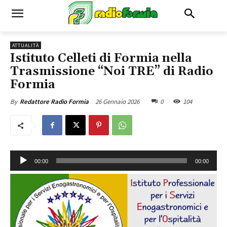
ATTUALITÀ
Istituto Celleti di Formia nella
Trasmissione “Noi TRE” di Radio
Formia
26 Gennaio 2026
0
104
By
Redattore Radio Formia
A
00:00
00:00
u
d
i
o
P