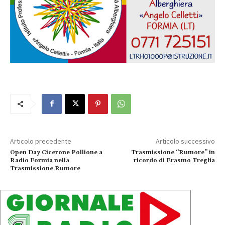
l
a
y
e
r
Articolo precedente
Articolo successivo
Open Day Cicerone Pollione a
Trasmissione “Rumore” in
Radio Formia nella
ricordo di Erasmo Treglia
Trasmissione Rumore