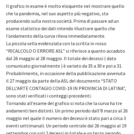
Il grafico in esame è molto eloquente nel mostrare quello
che la pandemia, nel suo aspetto più negativo, sta
producendo sulla nostra società. Prima di passare ad un
esame statistico dei dati intendo illustrare quello che
l’andamento della curva rileva immediatamente.
La piccola sella evidenziata con la scritta in rosso
“RICALCOLO O ERRORE ASL” si riferisce a quanto accaduto
dal 26 maggio al 28 maggio. Il totale dei decessi ( dato
comunicato giornalmente ) è variato da 35 a 30 e poi a 31.
Probabilmente, in occasione della pubblicazione avvenuta
il 27 maggio da parte della ASL del documento “STATO
DELL’ARTE CONTAGIO COVID-19 IN PROVINCIA DI LATINA”,
sono stati verificati i conteggi precedenti.
Tornando all’esame del grafico si nota che la curva ha tre
andamenti ben distinti. Un primo periodo dall’8 marzo al 26
maggio nel quale il numero dei decessi è stato pari a circa 3
eventi settimanali. Un periodo centrale dal 26 maggio al 19
settembre con soli 2 decessi in totale e un terzo periodo