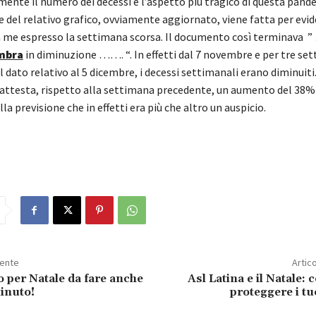
mente il numero dei decessi è l’aspetto più tragico di questa pand
 del relativo grafico, ovviamente aggiornato, viene fatta per evi
e espresso la settimana scorsa. Il documento così terminava ”
mbra
in diminuzione ……. “. In effetti dal 7 novembre e per tre se
l dato relativo al 5 dicembre, i decessi settimanali erano diminuit
 attesta, rispetto alla settimana precedente, un aumento del 38% d
la previsione che in effetti era più che altro un auspicio.
dente
Artic
o per Natale da fare anche
Asl Latina e il Natale: 
minuto!
proteggere i tu