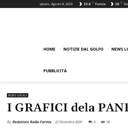
C
C
sabato, Agosto 8, 2026
25.8
Formia
26
Co
HOME
NOTIZIE DAL GOLFO
NEWS L
PUBBLICITÀ
NEWS LOCALI
I GRAFICI dela PA
By
Redattore Radio Formia
22 Dicembre 2020
0
95