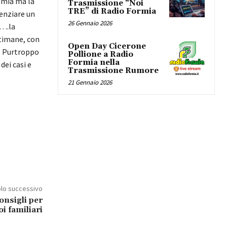
emia ma la
Trasmissione “Noi
TRE” di Radio Formia
denziare un
26 Gennaio 2026
 ….la
ttimane, con
Open Day Cicerone
i. Purtroppo
Pollione a Radio
Formia nella
ei casi e
Trasmissione Rumore
21 Gennaio 2026
olo successivo
consigli per
oi familiari