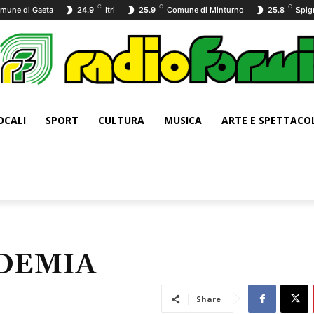
C
C
C
mune di Gaeta
24.9
Itri
25.9
Comune di Minturno
25.8
Spig
OCALI
SPORT
CULTURA
MUSICA
ARTE E SPETTACO
NDEMIA
Share