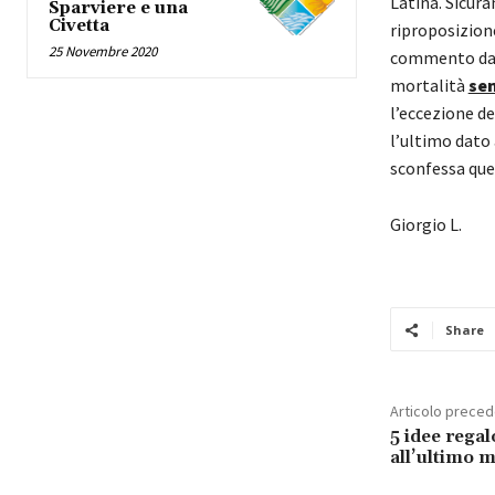
Latina. Sicura
Sparviere e una
Civetta
riproposizione
25 Novembre 2020
commento da m
mortalità
se
l’eccezione de
l’ultimo dato
sconfessa quel
Giorgio L.
Share
Articolo prece
5 idee regal
all’ultimo 