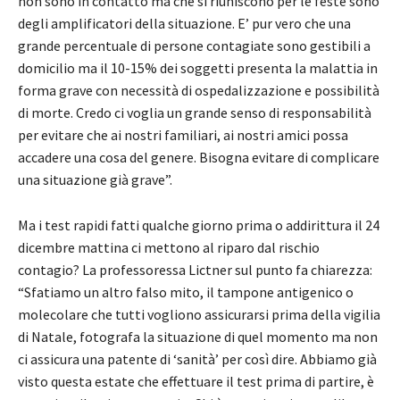
non sono in contatto ma che si riuniscono per le feste sono
degli amplificatori della situazione. E’ pur vero che una
grande percentuale di persone contagiate sono gestibili a
domicilio ma il 10-15% dei soggetti presenta la malattia in
forma grave con necessità di ospedalizzazione e possibilità
di morte. Credo ci voglia un grande senso di responsabilità
per evitare che ai nostri familiari, ai nostri amici possa
accadere una cosa del genere. Bisogna evitare di complicare
una situazione già grave”.
Ma i test rapidi fatti qualche giorno prima o addirittura il 24
dicembre mattina ci mettono al riparo dal rischio
contagio? La professoressa Lictner sul punto fa chiarezza:
“Sfatiamo un altro falso mito, il tampone antigenico o
molecolare che tutti vogliono assicurarsi prima della vigilia
di Natale, fotografa la situazione di quel momento ma non
ci assicura una patente di ‘sanità’ per così dire. Abbiamo già
visto questa estate che effettuare il test prima di partire, è