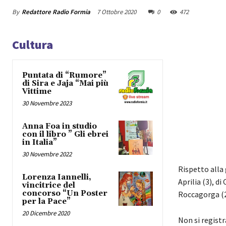
By
Redattore Radio Formia
7 Ottobre 2020
0
472
Cultura
Puntata di “Rumore”
di Sira e Jaja “Mai più
Vittime
30 Novembre 2023
Anna Foa in studio
con il libro ” Gli ebrei
in Italia”
30 Novembre 2022
Rispetto alla g
Lorenza Iannelli,
Aprilia (3), di 
vincitrice del
concorso “Un Poster
Roccagorga (2)
per la Pace”
20 Dicembre 2020
Non si registr