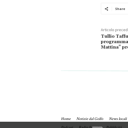
Share
Articolo prece
Tullio Taffu
programma 
Mattina” pr
Home
Notizie dal Golfo
News locali
Podcast
Radio Formia
Pubblicità