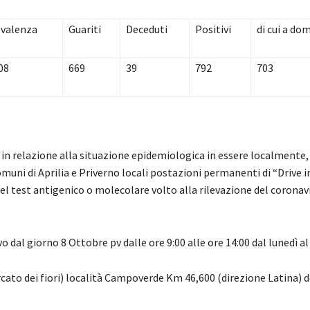
valenza
Guariti
Deceduti
Positivi
di cui a dom
08
669
39
792
703
, in relazione alla situazione epidemiologica in essere localmente,
omuni di Aprilia e Priverno locali postazioni permanenti di “Drive i
el test antigenico o molecolare volto alla rilevazione del coronav
vo dal giorno 8 Ottobre pv dalle ore 9:00 alle ore 14:00 dal lunedì a
cato dei fiori) località Campoverde Km 46,600 (direzione Latina) d