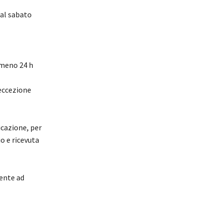
 al sabato
almeno 24 h
 eccezione
icazione, per
io e ricevuta
mente ad