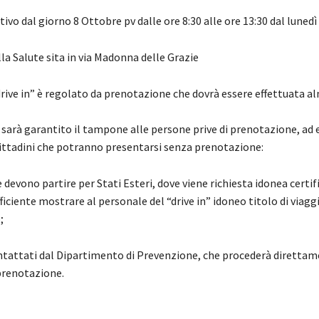
vo dal giorno 8 Ottobre pv dalle ore 8:30 alle ore 13:30 dal lunedì
lla Salute sita in via Madonna delle Grazie
drive in” è regolato da prenotazione che dovrà essere effettuata 
sarà garantito il tampone alle persone prive di prenotazione, ad
cittadini che potranno presentarsi senza prenotazione:
e devono partire per Stati Esteri, dove viene richiesta idonea certif
ufficiente mostrare al personale del “drive in” idoneo titolo di viagg
;
ontattati dal Dipartimento di Prevenzione, che procederà diretta
 prenotazione.