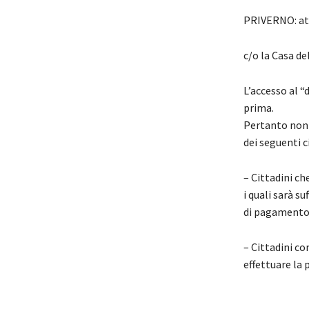
PRIVERNO: atti
c/o la Casa de
L’accesso al “
prima.
Pertanto non 
dei seguenti 
– Cittadini ch
i quali sarà s
di pagamento
– Cittadini c
effettuare la