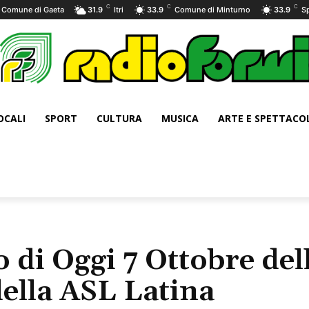
C
C
C
Comune di Gaeta
31.9
Itri
33.9
Comune di Minturno
33.9
S
OCALI
SPORT
CULTURA
MUSICA
ARTE E SPETTACO
 di Oggi 7 Ottobre del
ella ASL Latina