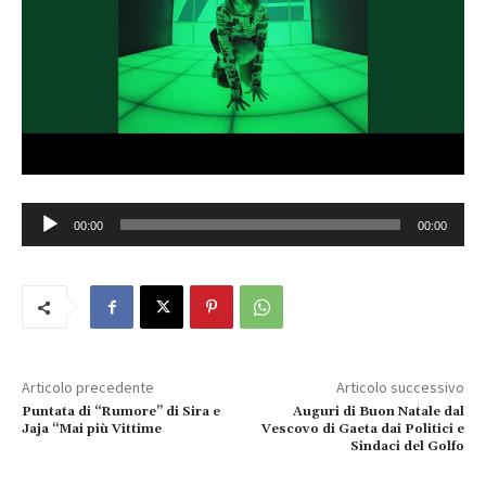
A
00:00
00:00
u
d
i
o
P
l
Articolo precedente
Articolo successivo
a
Puntata di “Rumore” di Sira e
Auguri di Buon Natale dal
y
Jaja “Mai più Vittime
Vescovo di Gaeta dai Politici e
Sindaci del Golfo
e