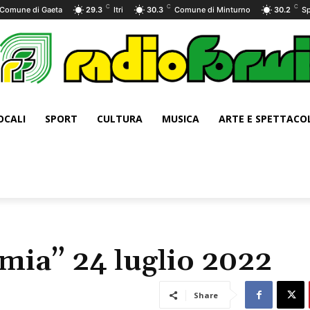
C
C
C
Comune di Gaeta
29.3
Itri
30.3
Comune di Minturno
30.2
Sp
OCALI
SPORT
CULTURA
MUSICA
ARTE E SPETTACO
emia” 24 luglio 2022
Share