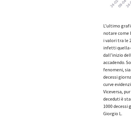
L’ultimo grafi
notare come l
i valori tra l
infetti quell
dall’inizio d
accadendo. So
fenomeni, sian
decessi giorna
curve evidenzi
Viceversa, pur
deceduti è sta
1000 decessi g
Giorgio L.