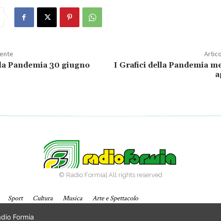
dente
Artic
ella Pandemia 30 giugno
I Grafici della Pandemia m
a
© Radio Formia| All rights reserved
Sport
Cultura
Musica
Arte e Spettacolo
adio Formia