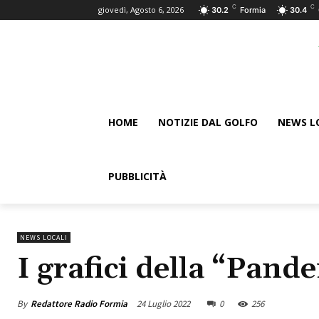
C
C
giovedì, Agosto 6, 2026
30.2
Formia
30.4
HOME
NOTIZIE DAL GOLFO
NEWS L
PUBBLICITÀ
NEWS LOCALI
I grafici della “Pand
By
Redattore Radio Formia
24 Luglio 2022
0
256