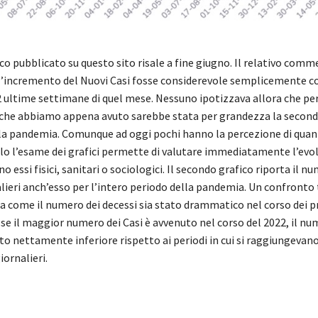
co pubblicato su questo sito risale a fine giugno. Il relativo com
’incremento del Nuovi Casi fosse considerevole semplicemente 
e 2 ultime settimane di quel mese. Nessuno ipotizzava allora che pe
a che abbiamo appena avuto sarebbe stata per grandezza la secon
ella pandemia. Comunque ad oggi pochi hanno la percezione di quan
lo l’esame dei grafici permette di valutare immediatamente l’evol
o essi fisici, sanitari o sociologici. Il secondo grafico riporta il n
lieri anch’esso per l’intero periodo della pandemia. Un confronto 
a come il numero dei decessi sia stato drammatico nel corso dei p
 se il maggior numero dei Casi è avvenuto nel corso del 2022, il nu
to nettamente inferiore rispetto ai periodi in cui si raggiungevano t
iornalieri.