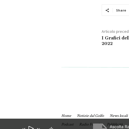
Share
Articolo prece
I Grafici d
2022
Home
Notizie dal Golfo
News locali
Podcast
Radio Formia
Pubblicità
Ascolta R
Audio