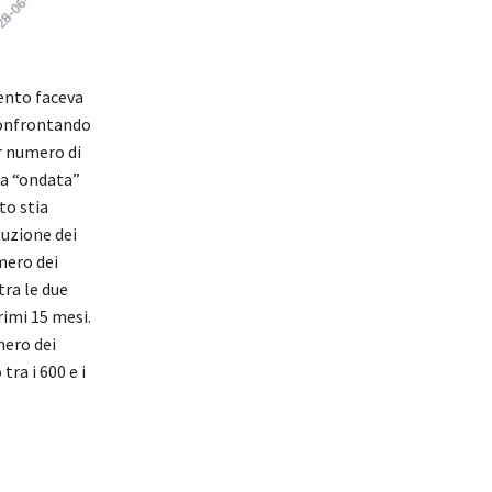
mento faceva
confrontando
r numero di
da “ondata”
to stia
uzione dei
umero dei
tra le due
rimi 15 mesi.
mero dei
ra i 600 e i