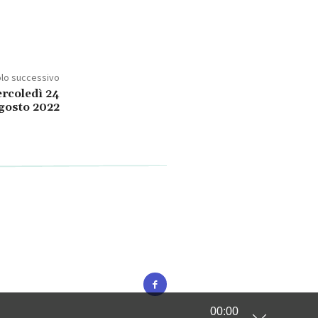
olo successivo
ercoledì 24
gosto 2022
00:00