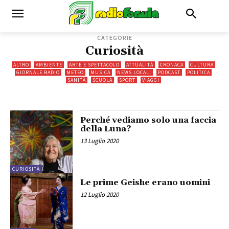
CATEGORIE
Curiosità
ALTRO
AMBIENTE
ARTE E SPETTACOLO
ATTUALITÀ
CRONACA
CULTURA
GIORNALE RADIO
METEO
MUSICA
NEWS LOCALI
PODCAST
POLITICA
SANITÀ
SCUOLA
SPORT
VIAGGI
Perché vediamo solo una faccia
della Luna?
13 Luglio 2020
CURIOSITÀ
Le prime Geishe erano uomini
12 Luglio 2020