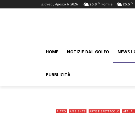
C
C
giovedì, Agosto 6, 2026
25.6
Formia
25.5
HOME
NOTIZIE DAL GOLFO
NEWS L
PUBBLICITÀ
ALTRO
AMBIENTE
ARTE E SPETTACOLO
ATTUAL