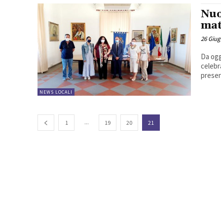
Nuo
mat
26 Giug
Da ogg
celebr
presen
NEWS LOCALI
...
1
19
20
21