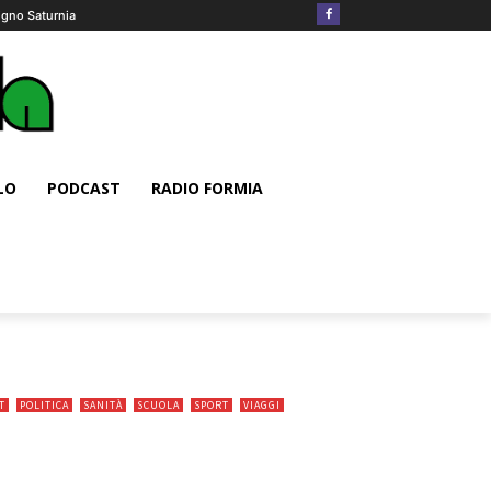
igno Saturnia
LO
PODCAST
RADIO FORMIA
T
POLITICA
SANITÀ
SCUOLA
SPORT
VIAGGI