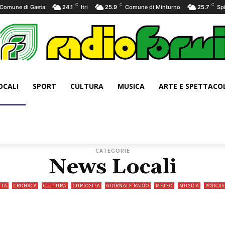
C
C
C
Comune di Gaeta
24.1
Itri
25.9
Comune di Minturno
25.7
Sp
OCALI
SPORT
CULTURA
MUSICA
ARTE E SPETTACO
CATEGORIE
News Locali
ITÀ
CRONACA
CULTURA
CURIOSITÀ
GIORNALE RADIO
METEO
MUSICA
PODCAS