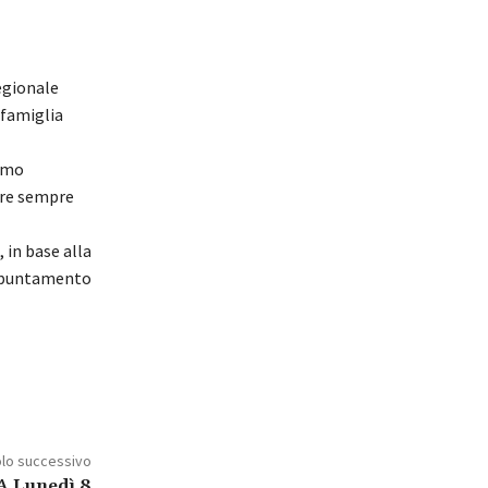
egionale
 famiglia
rimo
are sempre
 in base alla
appuntamento
olo successivo
A Lunedì 8