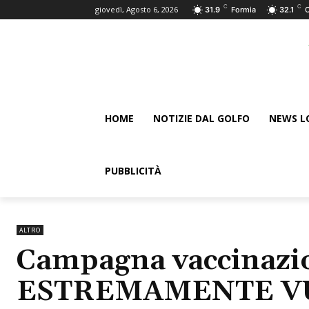
C
C
giovedì, Agosto 6, 2026
31.9
Formia
32.1
HOME
NOTIZIE DAL GOLFO
NEWS L
PUBBLICITÀ
ALTRO
Campagna vaccinazio
ESTREMAMENTE VU