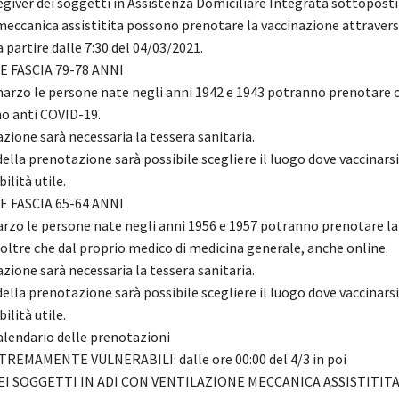
egiver dei soggetti in Assistenza Domiciliare Integrata sottoposti
meccanica assistitita possono prenotare la vaccinazione attraver
partire dalle 7:30 del 04/03/2021.
 FASCIA 79-78 ANNI
marzo le persone nate negli anni 1942 e 1943 potranno prenotare o
no anti COVID-19.
zione sarà necessaria la tessera sanitaria.
la prenotazione sarà possibile scegliere il luogo dove vaccinarsi,
ilità utile.
 FASCIA 65-64 ANNI
arzo le persone nate negli anni 1956 e 1957 potranno prenotare la
oltre che dal proprio medico di medicina generale, anche online.
zione sarà necessaria la tessera sanitaria.
la prenotazione sarà possibile scegliere il luogo dove vaccinarsi,
ilità utile.
calendario delle prenotazioni
REMAMENTE VULNERABILI: dalle ore 00:00 del 4/3 in poi
I SOGGETTI IN ADI CON VENTILAZIONE MECCANICA ASSISTITITA: 