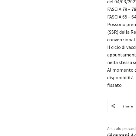
del 04/03/202
FASCIA 79 – 78 
FASCIA 65 – 64 
Possono preno
(SSR) della Re
convenzionato
Il ciclo di va
appuntamento
nella stessa s
Al momento del
disponibilità
fissato.
Share
Articolo prece
Giovanni A