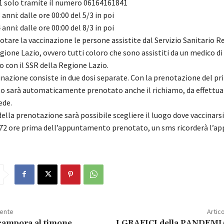
1 solo tramite il numero 06164161841
anni: dalle ore 00:00 del 5/3 in poi
anni: dalle ore 00:00 del 8/3 in poi
tare la vaccinazione le persone assistite dal Servizio Sanitario R
gione Lazio, ovvero tutti coloro che sono assistiti da un medico di
 con il SSR della Regione Lazio.
ccinazione consiste in due dosi separate. Con la prenotazione del p
 sarà automaticamente prenotato anche il richiamo, da effettu
ede.
la prenotazione sarà possibile scegliere il luogo dove vaccinarsi,
. 72 ore prima dell’appuntamento prenotato, un sms ricorderà l’
dente
Artic
campora al timone
I GRAFICI della PANDEMI