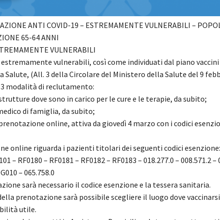
NAZIONE ANTI COVID-19 – ESTREMAMENTE VULNERABILI – POPO
ZIONE 65-64 ANNI
STREMAMENTE VULNERABILI
 estremamente vulnerabili, così come individuati dal piano vaccini
a Salute, (All. 3 della Circolare del Ministero della Salute del 9 feb
 3 modalità di reclutamento:
strutture dove sono in carico per le cure e le terapie, da subito;
medico di famiglia, da subito;
prenotazione online, attiva da giovedì 4 marzo con i codici esenzi
e online riguarda i pazienti titolari dei seguenti codici esenzion
01 – RF0180 – RF0181 – RF0182 – RF0183 – 018.277.0 – 008.571.2 – 
DG010 – 065.758.0
zione sarà necessario il codice esenzione e la tessera sanitaria.
la prenotazione sarà possibile scegliere il luogo dove vaccinarsi,
ilità utile.