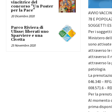
vincitrice del
concorso “Un Poster
per la Pace”
AVVIO VACCI
20 Dicembre 2020
78 E POPOLA
SOGGETTI E
Parco Riviera di
Per i soggetti
Ulisse: liberati uno
Sparviere e una
Ministero dell
Civetta
sono attivate
25 Novembre 2020
attraverso le 
attraverso il 
attraverso la 
patologia.
La prenotazion
046.340 – RFG1
008.571.6 – R
Per la prenota
Al momento del
prima disponib