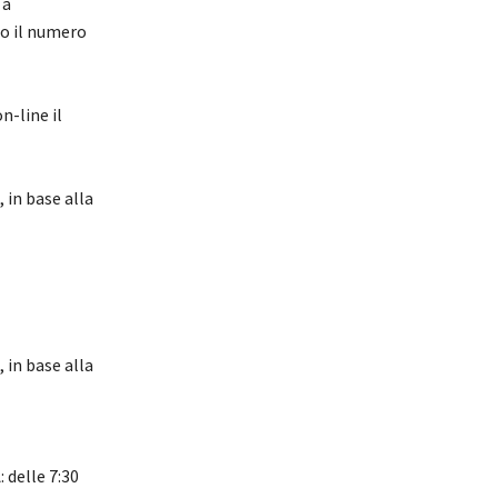
 a
so il numero
n-line il
 in base alla
 in base alla
delle 7:30