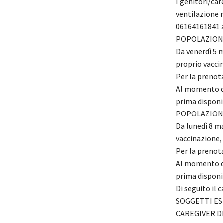
I genitori/car
ventilazione 
06164161841 a 
POPOLAZIONE
Da venerdì 5 
proprio vacci
Per la prenota
Al momento del
prima disponib
POPOLAZIONE
Da lunedì 8 m
vaccinazione, 
Per la prenota
Al momento del
prima disponib
Di seguito il 
SOGGETTI EST
CAREGIVER DE