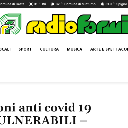
C
C
C
Comune di Gaeta
31
Itri
32
Comune di Minturno
31.9
Spigno 
OCALI
SPORT
CULTURA
MUSICA
ARTE E SPETTACO
ni anti covid 19
LNERABILI –