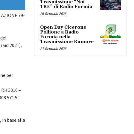
Trasmissione “Noi
TRE” di Radio Formia
26 Gennaio 2026
LAZIONE 79-
Open Day Cicerone
Pollione a Radio
Formia nella
 del
Trasmissione Rumore
braio 2021),
21 Gennaio 2026
one per
e: RHG010 –
008.571.5 –
 in base alla